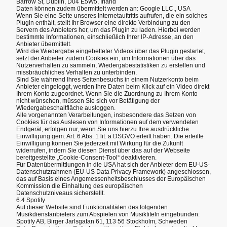
Barrow St, Dublin, D04 E5W5, Irland
Daten können zudem übermittelt werden an: Google LLC., USA
Wenn Sie eine Seite unseres Internetauftritts aufrufen, die ein solches
Plugin enthält, stellt Ihr Browser eine direkte Verbindung zu den
Servern des Anbieters her, um das Plugin zu laden. Hierbei werden
bestimmte Informationen, einschließlich Ihrer IP-Adresse, an den
Anbieter übermittelt.
Wird die Wiedergabe eingebetteter Videos über das Plugin gestartet,
setzt der Anbieter zudem Cookies ein, um Informationen über das
Nutzerverhalten zu sammeln, Wiedergabestatistiken zu erstellen und
missbräuchliches Verhalten zu unterbinden.
Sind Sie während Ihres Seitenbesuchs in einem Nutzerkonto beim
Anbieter eingeloggt, werden Ihre Daten beim Klick auf ein Video direkt
Ihrem Konto zugeordnet. Wenn Sie die Zuordnung zu Ihrem Konto
nicht wünschen, müssen Sie sich vor Betätigung der
Wiedergabeschaltfläche ausloggen.
Alle vorgenannten Verarbeitungen, insbesondere das Setzen von
Cookies für das Auslesen von Informationen auf dem verwendeten
Endgerät, erfolgen nur, wenn Sie uns hierzu Ihre ausdrückliche
Einwilligung gem. Art. 6 Abs. 1 lit. a DSGVO erteilt haben. Die erteilte
Einwilligung können Sie jederzeit mit Wirkung für die Zukunft
widerrufen, indem Sie diesen Dienst über das auf der Webseite
bereitgestellte „Cookie-Consent-Tool“ deaktivieren.
Für Datenübermittlungen in die USA hat sich der Anbieter dem EU-US-
Datenschutzrahmen (EU-US Data Privacy Framework) angeschlossen,
das auf Basis eines Angemessenheitsbeschlusses der Europäischen
Kommission die Einhaltung des europäischen
Datenschutzniveaus sicherstellt.
6.4 Spotify
Auf dieser Website sind Funktionalitäten des folgenden
Musikdienstanbieters zum Abspielen von Musiktiteln eingebunden:
Spotify AB, Birger Jarlsgatan 61, 113 56 Stockholm, Schweden