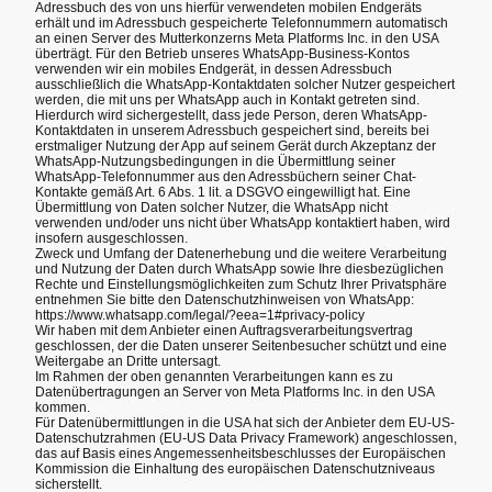
Adressbuch des von uns hierfür verwendeten mobilen Endgeräts
erhält und im Adressbuch gespeicherte Telefonnummern automatisch
an einen Server des Mutterkonzerns Meta Platforms Inc. in den USA
überträgt. Für den Betrieb unseres WhatsApp-Business-Kontos
verwenden wir ein mobiles Endgerät, in dessen Adressbuch
ausschließlich die WhatsApp-Kontaktdaten solcher Nutzer gespeichert
werden, die mit uns per WhatsApp auch in Kontakt getreten sind.
Hierdurch wird sichergestellt, dass jede Person, deren WhatsApp-
Kontaktdaten in unserem Adressbuch gespeichert sind, bereits bei
erstmaliger Nutzung der App auf seinem Gerät durch Akzeptanz der
WhatsApp-Nutzungsbedingungen in die Übermittlung seiner
WhatsApp-Telefonnummer aus den Adressbüchern seiner Chat-
Kontakte gemäß Art. 6 Abs. 1 lit. a DSGVO eingewilligt hat. Eine
Übermittlung von Daten solcher Nutzer, die WhatsApp nicht
verwenden und/oder uns nicht über WhatsApp kontaktiert haben, wird
insofern ausgeschlossen.
Zweck und Umfang der Datenerhebung und die weitere Verarbeitung
und Nutzung der Daten durch WhatsApp sowie Ihre diesbezüglichen
Rechte und Einstellungsmöglichkeiten zum Schutz Ihrer Privatsphäre
entnehmen Sie bitte den Datenschutzhinweisen von WhatsApp:
https://www.whatsapp.com/legal/?eea=1#privacy-policy
Wir haben mit dem Anbieter einen Auftragsverarbeitungsvertrag
geschlossen, der die Daten unserer Seitenbesucher schützt und eine
Weitergabe an Dritte untersagt.
Im Rahmen der oben genannten Verarbeitungen kann es zu
Datenübertragungen an Server von Meta Platforms Inc. in den USA
kommen.
Für Datenübermittlungen in die USA hat sich der Anbieter dem EU-US-
Datenschutzrahmen (EU-US Data Privacy Framework) angeschlossen,
das auf Basis eines Angemessenheitsbeschlusses der Europäischen
Kommission die Einhaltung des europäischen Datenschutzniveaus
sicherstellt.