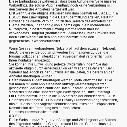
Diese Einbindung gewährleistet, dass beim Aufruf einer Seite unseres
Webauftritts, die solche Plugins enthält, noch keine Verbindung mit
den Servern des Anbieters hergestellt wird.
Erst wenn Sie die Plugins aktivieren und damit gemäß Art. 6 Abs. 1 lit. a
DSGVO Ihre Einwilligung in die Datenübermittlung erteilen, stellt Ihr
Browser eine direkte Verbindung zu den Servern des Anbieters her.
Hierbei werden, unabhängig von einem Login in ein vorhandenes
Nutzerprofil, in bestimmtem Umfang Informationen über Ihr
verwendetes Endgerät (darunter Ihre IP-Adresse), Ihren Browser und
Ihren Seitenverlauf an den Anbieter übermittelt und dort
gegebenenfalls weiterverarbeitet.
Wenn Sie in ein vorhandenes Nutzerprofil auf dem sozialen Netzwerk
des Anbieters eingeloggt sind, werden Informationen zu über die
Plugins vollzogenen Interaktionen außerdem dort veröffentlicht und
Ihren Kontakten angezeigt.
Sie können Ihre Einwilligung jederzeit widerrufen indem Sie das
aktivierte Plugin durch erneutes Anklicken wieder deaktivieren. Der
Widerruf hat jedoch keinen Einfluss auf die Daten, die bereits an den
Anbieter übertragen wurden.
Daten können zudem übertragen werden: Meta Platforms Inc., USA
Wir haben mit dem Anbieter einen Auftragsverarbeitungsvertrag
geschlossen, der den Schutz der Daten unserer Seitenbesucher
sicherstellt und eine unberechtigte Weitergabe an Dritte untersagt.
Für Datenübermittlungen in die USA hat sich der Anbieter dem EU-US-
Datenschutzrahmen (EU-US Data Privacy Framework) angeschlossen,
das auf Basis eines Angemessenheitsbeschlusses der Europäischen
Kommission die Einhaltung des europäischen
Datenschutzniveaus sicherstellt.
6.3 Youtube
Diese Website nutzt Plugins zur Anzeige und Wiedergabe von Videos
des folgenden Anbieters: Google Ireland Limited, Gordon House, 4