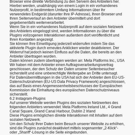
Browser eine direkte Verbindung zu den Servern des Anbieters her.
Hierbei werden, unabhängig von einem Login in ein vorhandenes
Nutzerprofil, in bestimmtem Umfang Informationen über Ihr
verwendetes Endgerät (darunter Ihre IP-Adresse), Ihren Browser und
Ihren Seitenverlauf an den Anbieter übermittelt und dort
gegebenenfalls weiterverarbeitet.
Wenn Sie in ein vorhandenes Nutzerprofil auf dem sozialen Netzwerk
des Anbieters eingeloggt sind, werden Informationen zu über die
Plugins vollzogenen Interaktionen außerdem dort veröffentlicht und
Ihren Kontakten angezeigt.
Sie können Ihre Einwilligung jederzeit widerrufen indem Sie das
aktivierte Plugin durch erneutes Anklicken wieder deaktivieren. Der
Widerruf hat jedoch keinen Einfluss auf die Daten, die bereits an den
Anbieter übertragen wurden.
Daten können zudem übertragen werden an: Meta Platforms Inc., USA
Wir haben mit dem Anbieter einen Auftragsverarbeitungsvertrag
geschlossen, der den Schutz der Daten unserer Seitenbesucher
sicherstellt und eine unberechtigte Weitergabe an Dritte untersagt.
Für Datenübermittlungen in die USA hat sich der Anbieter dem EU-US-
Datenschutzrahmen (EU-US Data Privacy Framework) angeschlossen,
das auf Basis eines Angemessenheitsbeschlusses der Europäischen
Kommission die Einhaltung des europäischen Datenschutzniveaus
sicherstellt.
6.2 Instagram-Plugins
Auf unserer Website werden Plugins des sozialen Netzwerkes des
folgenden Anbieters verwendet: Meta Platforms Ireland Ltd., 4 Grand
Canal Square, Grand Canal Harbour, Dublin 2 Irland
Diese Plugins ermöglichen direkte Interaktionen mit Inhalten auf dem
sozialen Netzwerk.
Um den Schutz Ihrer Daten beim Besuch unserer Website zu erhöhen,
sind die Plugins zunächst deaktiviert mittels sogenannter „2-Klick“-
oder „Shariff“-Lösung in die Seite eingebunden.