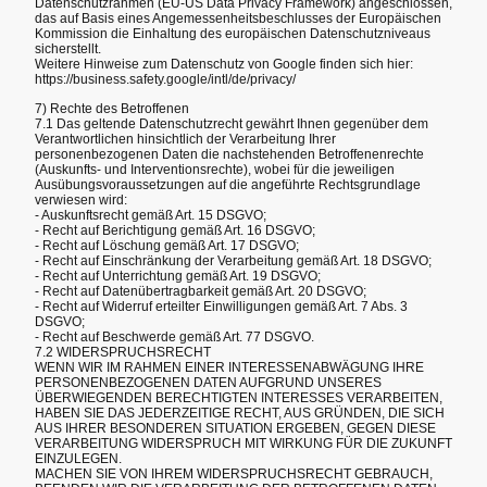
Datenschutzrahmen (EU-US Data Privacy Framework) angeschlossen,
das auf Basis eines Angemessenheitsbeschlusses der Europäischen
Kommission die Einhaltung des europäischen Datenschutzniveaus
sicherstellt.
Weitere Hinweise zum Datenschutz von Google finden sich hier:
https://business.safety.google/intl/de/privacy/
7) Rechte des Betroffenen
7.1 Das geltende Datenschutzrecht gewährt Ihnen gegenüber dem
Verantwortlichen hinsichtlich der Verarbeitung Ihrer
personenbezogenen Daten die nachstehenden Betroffenenrechte
(Auskunfts- und Interventionsrechte), wobei für die jeweiligen
Ausübungsvoraussetzungen auf die angeführte Rechtsgrundlage
verwiesen wird:
- Auskunftsrecht gemäß Art. 15 DSGVO;
- Recht auf Berichtigung gemäß Art. 16 DSGVO;
- Recht auf Löschung gemäß Art. 17 DSGVO;
- Recht auf Einschränkung der Verarbeitung gemäß Art. 18 DSGVO;
- Recht auf Unterrichtung gemäß Art. 19 DSGVO;
- Recht auf Datenübertragbarkeit gemäß Art. 20 DSGVO;
- Recht auf Widerruf erteilter Einwilligungen gemäß Art. 7 Abs. 3
DSGVO;
- Recht auf Beschwerde gemäß Art. 77 DSGVO.
7.2 WIDERSPRUCHSRECHT
WENN WIR IM RAHMEN EINER INTERESSENABWÄGUNG IHRE
PERSONENBEZOGENEN DATEN AUFGRUND UNSERES
ÜBERWIEGENDEN BERECHTIGTEN INTERESSES VERARBEITEN,
HABEN SIE DAS JEDERZEITIGE RECHT, AUS GRÜNDEN, DIE SICH
AUS IHRER BESONDEREN SITUATION ERGEBEN, GEGEN DIESE
VERARBEITUNG WIDERSPRUCH MIT WIRKUNG FÜR DIE ZUKUNFT
EINZULEGEN.
MACHEN SIE VON IHREM WIDERSPRUCHSRECHT GEBRAUCH,