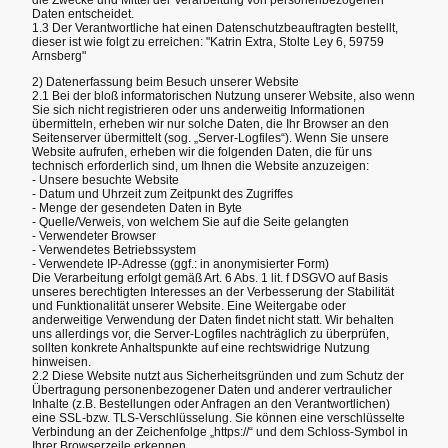
Daten entscheidet.
1.3 Der Verantwortliche hat einen Datenschutzbeauftragten bestellt,
dieser ist wie folgt zu erreichen: "Katrin Extra, Stolte Ley 6, 59759
Arnsberg"
2) Datenerfassung beim Besuch unserer Website
2.1 Bei der bloß informatorischen Nutzung unserer Website, also wenn
Sie sich nicht registrieren oder uns anderweitig Informationen
übermitteln, erheben wir nur solche Daten, die Ihr Browser an den
Seitenserver übermittelt (sog. „Server-Logfiles“). Wenn Sie unsere
Website aufrufen, erheben wir die folgenden Daten, die für uns
technisch erforderlich sind, um Ihnen die Website anzuzeigen:
- Unsere besuchte Website
- Datum und Uhrzeit zum Zeitpunkt des Zugriffes
- Menge der gesendeten Daten in Byte
- Quelle/Verweis, von welchem Sie auf die Seite gelangten
- Verwendeter Browser
- Verwendetes Betriebssystem
- Verwendete IP-Adresse (ggf.: in anonymisierter Form)
Die Verarbeitung erfolgt gemäß Art. 6 Abs. 1 lit. f DSGVO auf Basis
unseres berechtigten Interesses an der Verbesserung der Stabilität
und Funktionalität unserer Website. Eine Weitergabe oder
anderweitige Verwendung der Daten findet nicht statt. Wir behalten
uns allerdings vor, die Server-Logfiles nachträglich zu überprüfen,
sollten konkrete Anhaltspunkte auf eine rechtswidrige Nutzung
hinweisen.
2.2 Diese Website nutzt aus Sicherheitsgründen und zum Schutz der
Übertragung personenbezogener Daten und anderer vertraulicher
Inhalte (z.B. Bestellungen oder Anfragen an den Verantwortlichen)
eine SSL-bzw. TLS-Verschlüsselung. Sie können eine verschlüsselte
Verbindung an der Zeichenfolge „https://“ und dem Schloss-Symbol in
Ihrer Browserzeile erkennen.