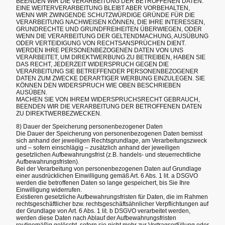
BEENDEN WIR DIE VERARBEITUNG DER BETROFFENEN DATEN.
EINE WEITERVERARBEITUNG BLEIBT ABER VORBEHALTEN,
WENN WIR ZWINGENDE SCHUTZWÜRDIGE GRÜNDE FÜR DIE
VERARBEITUNG NACHWEISEN KÖNNEN, DIE IHRE INTERESSEN,
GRUNDRECHTE UND GRUNDFREIHEITEN ÜBERWIEGEN, ODER
WENN DIE VERARBEITUNG DER GELTENDMACHUNG, AUSÜBUNG
ODER VERTEIDIGUNG VON RECHTSANSPRÜCHEN DIENT.
WERDEN IHRE PERSONENBEZOGENEN DATEN VON UNS
VERARBEITET, UM DIREKTWERBUNG ZU BETREIBEN, HABEN SIE
DAS RECHT, JEDERZEIT WIDERSPRUCH GEGEN DIE
VERARBEITUNG SIE BETREFFENDER PERSONENBEZOGENER
DATEN ZUM ZWECKE DERARTIGER WERBUNG EINZULEGEN. SIE
KÖNNEN DEN WIDERSPRUCH WIE OBEN BESCHRIEBEN
AUSÜBEN.
MACHEN SIE VON IHREM WIDERSPRUCHSRECHT GEBRAUCH,
BEENDEN WIR DIE VERARBEITUNG DER BETROFFENEN DATEN
ZU DIREKTWERBEZWECKEN.
8) Dauer der Speicherung personenbezogener Daten
Die Dauer der Speicherung von personenbezogenen Daten bemisst
sich anhand der jeweiligen Rechtsgrundlage, am Verarbeitungszweck
und – sofern einschlägig – zusätzlich anhand der jeweiligen
gesetzlichen Aufbewahrungsfrist (z.B. handels- und steuerrechtliche
Aufbewahrungsfristen).
Bei der Verarbeitung von personenbezogenen Daten auf Grundlage
einer ausdrücklichen Einwilligung gemäß Art. 6 Abs. 1 lit. a DSGVO
werden die betroffenen Daten so lange gespeichert, bis Sie Ihre
Einwilligung widerrufen.
Existieren gesetzliche Aufbewahrungsfristen für Daten, die im Rahmen
rechtsgeschäftlicher bzw. rechtsgeschäftsähnlicher Verpflichtungen auf
der Grundlage von Art. 6 Abs. 1 lit. b DSGVO verarbeitet werden,
werden diese Daten nach Ablauf der Aufbewahrungsfristen
routinemäßig gelöscht, sofern sie nicht mehr zur Vertragserfüllung oder