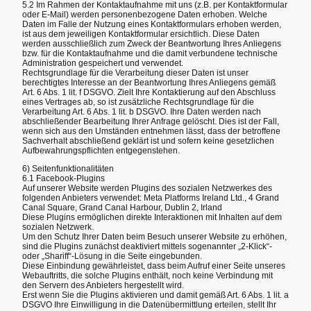
5.2 Im Rahmen der Kontaktaufnahme mit uns (z.B. per Kontaktformular
oder E-Mail) werden personenbezogene Daten erhoben. Welche
Daten im Falle der Nutzung eines Kontaktformulars erhoben werden,
ist aus dem jeweiligen Kontaktformular ersichtlich. Diese Daten
werden ausschließlich zum Zweck der Beantwortung Ihres Anliegens
bzw. für die Kontaktaufnahme und die damit verbundene technische
Administration gespeichert und verwendet.
Rechtsgrundlage für die Verarbeitung dieser Daten ist unser
berechtigtes Interesse an der Beantwortung Ihres Anliegens gemäß
Art. 6 Abs. 1 lit. f DSGVO. Zielt Ihre Kontaktierung auf den Abschluss
eines Vertrages ab, so ist zusätzliche Rechtsgrundlage für die
Verarbeitung Art. 6 Abs. 1 lit. b DSGVO. Ihre Daten werden nach
abschließender Bearbeitung Ihrer Anfrage gelöscht. Dies ist der Fall,
wenn sich aus den Umständen entnehmen lässt, dass der betroffene
Sachverhalt abschließend geklärt ist und sofern keine gesetzlichen
Aufbewahrungspflichten entgegenstehen.
6) Seitenfunktionalitäten
6.1 Facebook-Plugins
Auf unserer Website werden Plugins des sozialen Netzwerkes des
folgenden Anbieters verwendet: Meta Platforms Ireland Ltd., 4 Grand
Canal Square, Grand Canal Harbour, Dublin 2, Irland
Diese Plugins ermöglichen direkte Interaktionen mit Inhalten auf dem
sozialen Netzwerk.
Um den Schutz Ihrer Daten beim Besuch unserer Website zu erhöhen,
sind die Plugins zunächst deaktiviert mittels sogenannter „2-Klick“-
oder „Shariff“-Lösung in die Seite eingebunden.
Diese Einbindung gewährleistet, dass beim Aufruf einer Seite unseres
Webauftritts, die solche Plugins enthält, noch keine Verbindung mit
den Servern des Anbieters hergestellt wird.
Erst wenn Sie die Plugins aktivieren und damit gemäß Art. 6 Abs. 1 lit. a
DSGVO Ihre Einwilligung in die Datenübermittlung erteilen, stellt Ihr