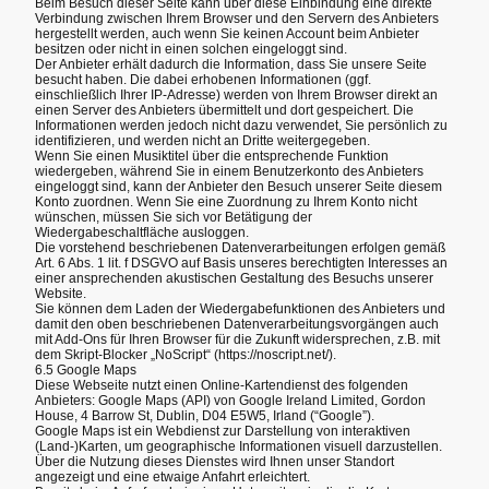
Beim Besuch dieser Seite kann über diese Einbindung eine direkte
Verbindung zwischen Ihrem Browser und den Servern des Anbieters
hergestellt werden, auch wenn Sie keinen Account beim Anbieter
besitzen oder nicht in einen solchen eingeloggt sind.
Der Anbieter erhält dadurch die Information, dass Sie unsere Seite
besucht haben. Die dabei erhobenen Informationen (ggf.
einschließlich Ihrer IP-Adresse) werden von Ihrem Browser direkt an
einen Server des Anbieters übermittelt und dort gespeichert. Die
Informationen werden jedoch nicht dazu verwendet, Sie persönlich zu
identifizieren, und werden nicht an Dritte weitergegeben.
Wenn Sie einen Musiktitel über die entsprechende Funktion
wiedergeben, während Sie in einem Benutzerkonto des Anbieters
eingeloggt sind, kann der Anbieter den Besuch unserer Seite diesem
Konto zuordnen. Wenn Sie eine Zuordnung zu Ihrem Konto nicht
wünschen, müssen Sie sich vor Betätigung der
Wiedergabeschaltfläche ausloggen.
Die vorstehend beschriebenen Datenverarbeitungen erfolgen gemäß
Art. 6 Abs. 1 lit. f DSGVO auf Basis unseres berechtigten Interesses an
einer ansprechenden akustischen Gestaltung des Besuchs unserer
Website.
Sie können dem Laden der Wiedergabefunktionen des Anbieters und
damit den oben beschriebenen Datenverarbeitungsvorgängen auch
mit Add-Ons für Ihren Browser für die Zukunft widersprechen, z.B. mit
dem Skript-Blocker „NoScript“ (https://noscript.net/).
6.5 Google Maps
Diese Webseite nutzt einen Online-Kartendienst des folgenden
Anbieters: Google Maps (API) von Google Ireland Limited, Gordon
House, 4 Barrow St, Dublin, D04 E5W5, Irland (“Google”).
Google Maps ist ein Webdienst zur Darstellung von interaktiven
(Land-)Karten, um geographische Informationen visuell darzustellen.
Über die Nutzung dieses Dienstes wird Ihnen unser Standort
angezeigt und eine etwaige Anfahrt erleichtert.