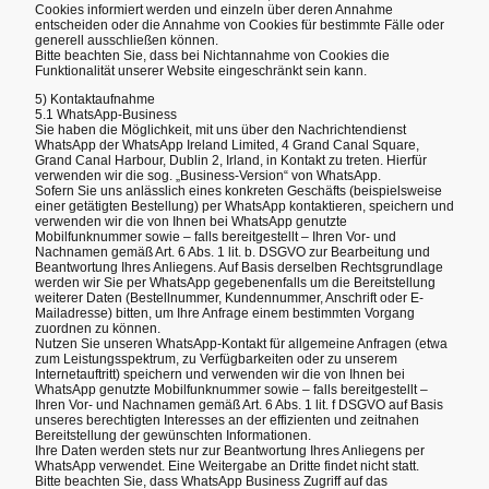
Cookies informiert werden und einzeln über deren Annahme
entscheiden oder die Annahme von Cookies für bestimmte Fälle oder
generell ausschließen können.
Bitte beachten Sie, dass bei Nichtannahme von Cookies die
Funktionalität unserer Website eingeschränkt sein kann.
5) Kontaktaufnahme
5.1 WhatsApp-Business
Sie haben die Möglichkeit, mit uns über den Nachrichtendienst
WhatsApp der WhatsApp Ireland Limited, 4 Grand Canal Square,
Grand Canal Harbour, Dublin 2, Irland, in Kontakt zu treten. Hierfür
verwenden wir die sog. „Business-Version“ von WhatsApp.
Sofern Sie uns anlässlich eines konkreten Geschäfts (beispielsweise
einer getätigten Bestellung) per WhatsApp kontaktieren, speichern und
verwenden wir die von Ihnen bei WhatsApp genutzte
Mobilfunknummer sowie – falls bereitgestellt – Ihren Vor- und
Nachnamen gemäß Art. 6 Abs. 1 lit. b. DSGVO zur Bearbeitung und
Beantwortung Ihres Anliegens. Auf Basis derselben Rechtsgrundlage
werden wir Sie per WhatsApp gegebenenfalls um die Bereitstellung
weiterer Daten (Bestellnummer, Kundennummer, Anschrift oder E-
Mailadresse) bitten, um Ihre Anfrage einem bestimmten Vorgang
zuordnen zu können.
Nutzen Sie unseren WhatsApp-Kontakt für allgemeine Anfragen (etwa
zum Leistungsspektrum, zu Verfügbarkeiten oder zu unserem
Internetauftritt) speichern und verwenden wir die von Ihnen bei
WhatsApp genutzte Mobilfunknummer sowie – falls bereitgestellt –
Ihren Vor- und Nachnamen gemäß Art. 6 Abs. 1 lit. f DSGVO auf Basis
unseres berechtigten Interesses an der effizienten und zeitnahen
Bereitstellung der gewünschten Informationen.
Ihre Daten werden stets nur zur Beantwortung Ihres Anliegens per
WhatsApp verwendet. Eine Weitergabe an Dritte findet nicht statt.
Bitte beachten Sie, dass WhatsApp Business Zugriff auf das