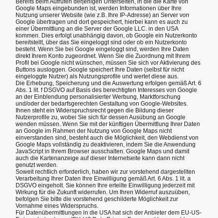
Bereits beim Aufrufen derjenigen Unterseiten, in die die Karte von
Google Maps eingebunden ist, werden Informationen über Ihre
Nutzung unserer Website (wie z.B. Ihre IP-Adresse) an Server von
Google übertragen und dort gespeichert, hierbei kann es auch zu
einer Übermittlung an die Server der Google LLC. in den USA
kommen. Dies erfolgt unabhängig davon, ob Google ein Nutzerkonto
bereitstellt, über das Sie eingeloggt sind oder ob ein Nutzerkonto
besteht. Wenn Sie bei Google eingeloggt sind, werden Ihre Daten
direkt Ihrem Konto zugeordnet. Wenn Sie die Zuordnung mit Ihrem
Profil bei Google nicht wünschen, müssen Sie sich vor Aktivierung des
Buttons ausloggen. Google speichert Ihre Daten (selbst für nicht
eingeloggte Nutzer) als Nutzungsprofile und wertet diese aus.
Die Erhebung, Speicherung und die Auswertung erfolgen gemäß Art. 6
Abs. 1 lit. f DSGVO auf Basis des berechtigten Interesses von Google
an der Einblendung personalisierter Werbung, Marktforschung
und/oder der bedarfsgerechten Gestaltung von Google-Websites.
Ihnen steht ein Widerspruchsrecht gegen die Bildung dieser
Nutzerprofile zu, wobei Sie sich für dessen Ausübung an Google
wenden müssen. Wenn Sie mit der künftigen Übermittlung Ihrer Daten
an Google im Rahmen der Nutzung von Google Maps nicht
einverstanden sind, besteht auch die Möglichkeit, den Webdienst von
Google Maps vollständig zu deaktivieren, indem Sie die Anwendung
JavaScript in Ihrem Browser ausschalten. Google Maps und damit
auch die Kartenanzeige auf dieser Internetseite kann dann nicht
genutzt werden.
Soweit rechtlich erforderlich, haben wir zur vorstehend dargestellten
Verarbeitung Ihrer Daten Ihre Einwilligung gemäß Art. 6 Abs. 1 lit. a
DSGVO eingeholt. Sie können Ihre erteilte Einwilligung jederzeit mit
Wirkung für die Zukunft widerrufen. Um Ihren Widerruf auszuüben,
befolgen Sie bitte die vorstehend geschilderte Möglichkeit zur
Vornahme eines Widerspruchs.
Für Datenübermittlungen in die USA hat sich der Anbieter dem EU-US-